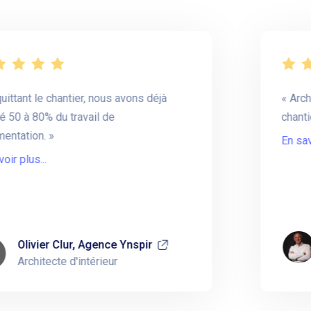
t le chantier, nous avons déjà
Archirepor
à 80% du travail de
chantier.
ion.
En savoir plu
us...
Té
ivier Clur, Agence Ynspir
G
chitecte d'intérieur
Ar