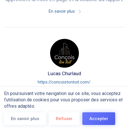
En savoir plus
Lucas Churlaud
https://concoistontoit.com/
En poursuivant votre navigation sur ce site, vous acceptez
L’interface est fluide et les clients sont très
l'utilisation de cookies pour vous proposer des services et
offres adaptés.
satisfaits des comptes rendus. J’ai gagné 15
heures par semaine !
En savoir plus
Refuser
Accepter
En savoir plus