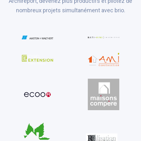
Archireport, devenez plus productifs et pilotez de
nombreux projets simultanément avec brio.