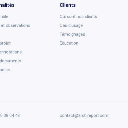
nalités
Clients
mble
Qui sont nos clients
et observations
Cas d’usage
Témoignages
projet
Éducation
annotations
 documents
antier
90 38 04 48
contact@archireport.com