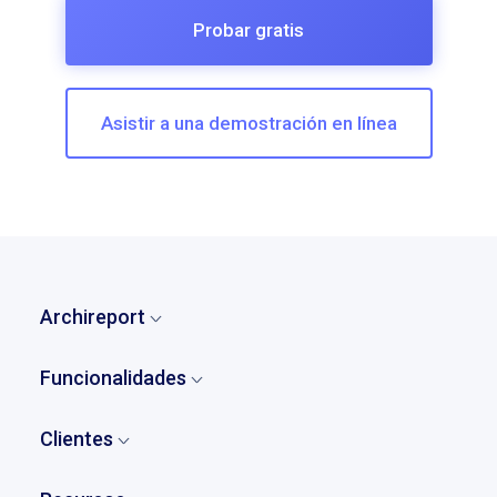
Probar gratis
Asistir a una demostración en línea
Archireport
Inicio
Funcionalidades
¿Quiénes somos?
Visión general
Nuestra historia
Clientes
Comentarios y observaciones
Tarifas
Quienes son nuestros clientes
Informes