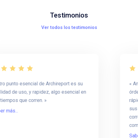
Testimonios
Ver todos los testimonios
nto esencial de Archireport es su
Antes e
 de uso, y rapidez, algo esencial en
órdenes. 
pos que corren.
rápidame
sus fotos
s...
correspon
como Arc
Saber más