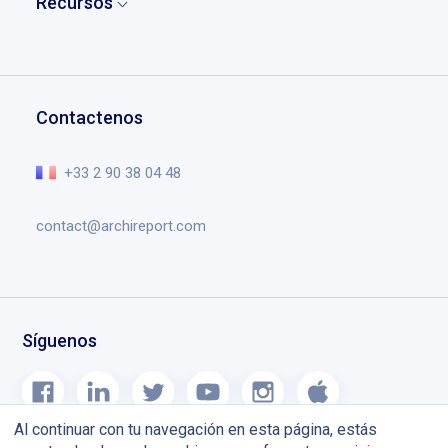
Recursos
Partners
Caso de uso
Gestión de proyecto
Contacto
Descargar Archireport
Testimonios
Dibujos y anotaciones
Solicitar una demo
Formación
Gestión de documentos
Centro de ayuda
Contactenos
Agenda de obras
Lo esencial en el vídeo
Blog
+33 2 90 38 04 48
contact@archireport.com
Síguenos
Al continuar con tu navegación en esta página, estás