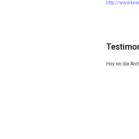
http://www.branc
Testimo
Hoy en día Arc
Regresar a la lista de opiniones