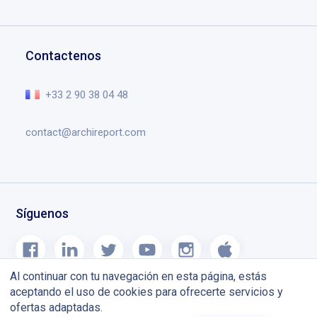
Descargar Archireport
Testimonios
Dibujos y anotaciones
Solicitar una demo
Formación
Gestión de documentos
Centro de ayuda
Contactenos
Agenda de obras
Lo esencial en el vídeo
Blog
+33 2 90 38 04 48
contact@archireport.com
Síguenos
Al continuar con tu navegación en esta página, estás
aceptando el uso de cookies para ofrecerte servicios y
ofertas adaptadas.