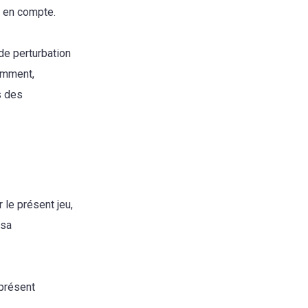
s en compte.
de perturbation
amment,
s des
 le présent jeu,
 sa
 présent