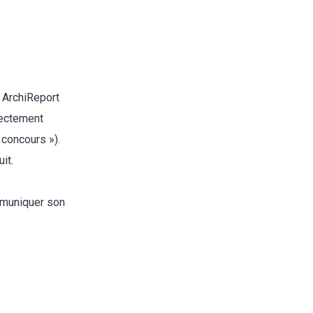
 ArchiReport
rrectement
 concours »).
it.
ommuniquer son