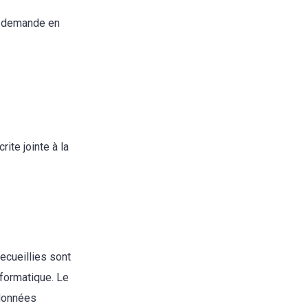
la demande en
ite jointe à la
ecueillies sont
nformatique. Le
 données