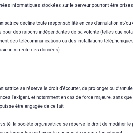
nées informatiques stockées sur le serveur pourront être prise
nisatrice décline toute responsabilité en cas d’annulation et/ou 
 pour des raisons indépendantes de sa volonté (telles que not
ent des télécommunications ou des installations téléphonique
aisie incorrecte des données).
nisatrice se réserve le droit d’écourter, de prolonger ou d’annuler
ances l’exigent, et notamment en cas de force majeure, sans que
puisse être engagée de ce fait.
sité, la société organisatrice se réserve le droit de modifier le
en informer les participants par voie de presse /ou internet.