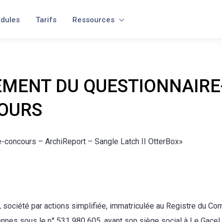
dules
Tarifs
Ressources
MENT DU QUESTIONNAIRE
OURS
e-concours – ArchiReport – Sangle Latch II OtterBox»
, société par actions simplifiée, immatriculée au Registre du C
nnes sous le n° 531 980 605, ayant son siège social à Le Gacel