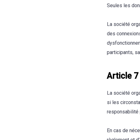
Seules les don
La société orga
des connexions
dysfonctionnem
participants, s
Article 7
La société orga
si les circonst
responsabilité 
En cas de néces
règlement et d’