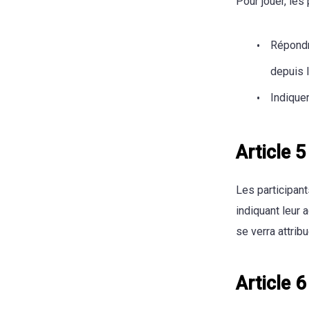
Pour jouer, les 
Répondr
depuis 
Indique
Article 5
Les participan
indiquant leur 
se verra attribu
Article 6