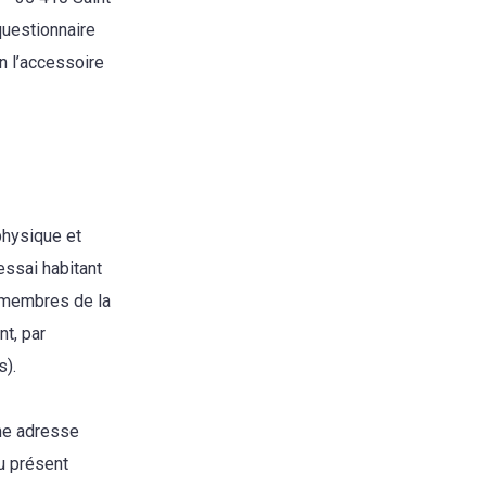
questionnaire
n l’accessoire
physique et
essai habitant
s membres de la
nt, par
s).
ême adresse
du présent