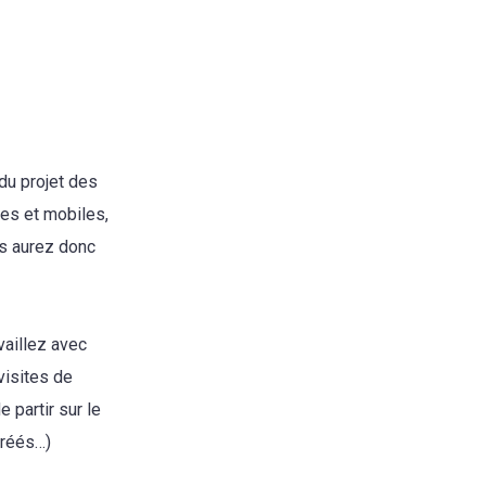
du projet des
tes et mobiles,
ous aurez donc
vaillez avec
visites de
 partir sur le
créés…)