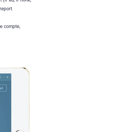
report.
re compte,