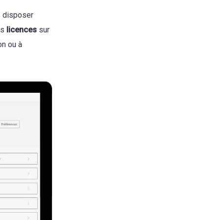
z disposer
os
licences
sur
on ou à