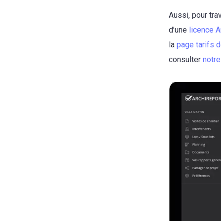
Aussi, pour tr
d’une
licence A
la
page tarifs d
consulter
notr