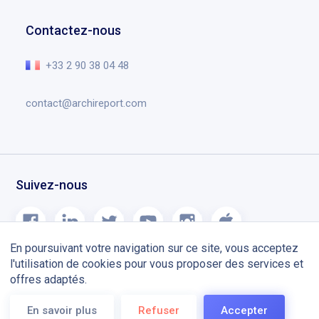
Gestion de documents
Contact
Centre d’aide
Planning chantier
Contactez-nous
Recrutement
L’essentiel en vidéo
Notes de version
+33 2 90 38 04 48
Blog
contact@archireport.com
Suivez-nous
En poursuivant votre navigation sur ce site, vous acceptez
l'utilisation de cookies pour vous proposer des services et
offres adaptés.
Mentions légales
CGU
En savoir plus
Refuser
Accepter