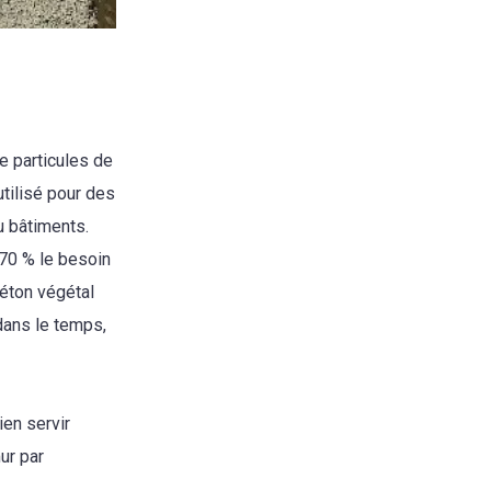
e particules de
utilisé pour des
 bâtiments.
à 70 % le besoin
béton végétal
 dans le temps,
ien servir
mur par