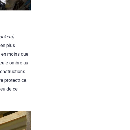
lockers)
ien plus
2 en moins que
Seule ombre au
constructions
e protectrice.
feu de ce