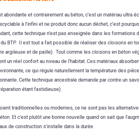
st abondante et contrairement au béton, c’est un matériau ultra é
recyclable à l’infini et ne produit donc aucun déchet, c’est pourquo
dant, cette technique n’est pas enseignée dans les formations
du BTP. Il est tout a fait possible de réaliser des cloisons en to
re argileuse et de paille). Tout comme les cloisons en béton vég
ent un réel confort au niveau de l’habitat. Ces matériaux absorben
vironnante, ce qui régule naturellement la température des pièc
ronnante. Cette technique ancestrale demande par contre un savoi
préparation étant fastidieuse).
soient traditionnelles ou modernes, ce ne sont pas les alternati
béton. Et c’est plutôt une bonne nouvelle quand on sait que l’aug
aux de construction s’installe dans la durée.