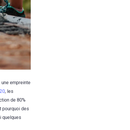
a une empreinte
020
, les
uction de 80%
st pourquoi des
ci quelques