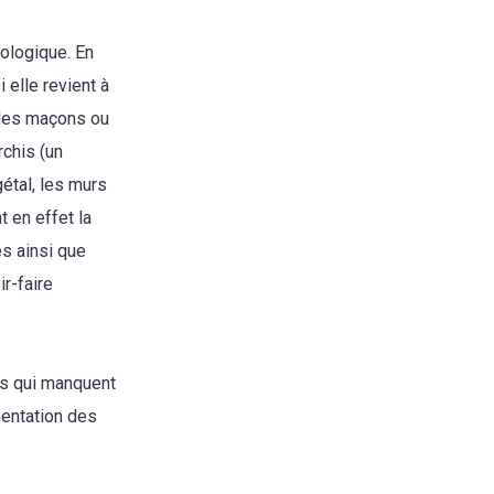
cologique. En
i elle revient à
 des maçons ou
rchis (un
étal, les murs
t en effet la
es ainsi que
r-faire
ves qui manquent
mentation des