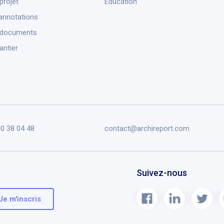
projet
Éducation
annotations
 documents
antier
90 38 04 48
contact@archireport.com
Suivez-nous