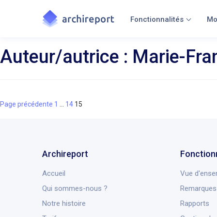
Fonctionnalités
Mo
Auteur/autrice :
Marie-Fran
Page
Page
Page
Navigation
Page précédente
1
…
14
15
des
articles
Archireport
Fonction
Accueil
Vue d'ense
Qui sommes-nous ?
Remarques 
Notre histoire
Rapports