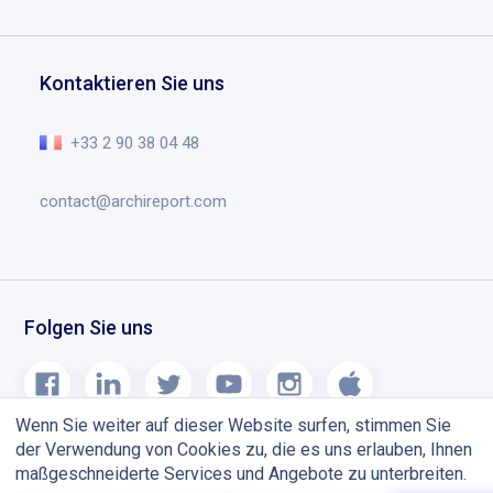
Archireport herunterladen
Bewertungen
Zeichnungen und Anmerkungen
Fordern Sie ein Demo an
Bildung
Dokumentenverwaltung
Help Center
Kontaktieren Sie uns
Planning chantier
Das Wesentliche im Video
Blog
+33 2 90 38 04 48
contact@archireport.com
Folgen Sie uns
Wenn Sie weiter auf dieser Website surfen, stimmen Sie
der Verwendung von Cookies zu, die es uns erlauben, Ihnen
maßgeschneiderte Services und Angebote zu unterbreiten.