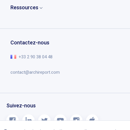
Qui sont nos clients
Rapports
Ressources
Partenaires
Cas d’usage
Gestion de projet
Compte-rendu de chantier
Téléchargez Archireport
Témoignages
Dessins et annotations
Chantier OPR
Demander une démo
Éducation
Gestion de documents
Contact
Centre d’aide
Planning chantier
Contactez-nous
Recrutement
L’essentiel en vidéo
Notes de version
+33 2 90 38 04 48
Blog
contact@archireport.com
Suivez-nous