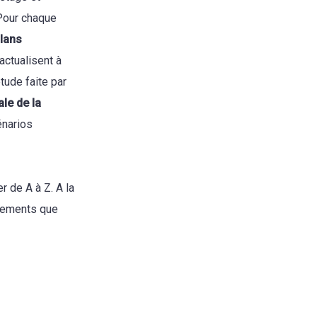
 Pour chaque
ilans
actualisent à
tude faite par
le de la
énarios
r de A à Z. A la
ngements que