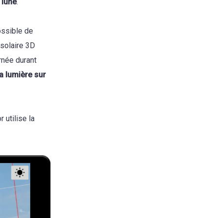
 lune
.
possible de
 solaire 3D
rnée durant
la lumière sur
 utilise la