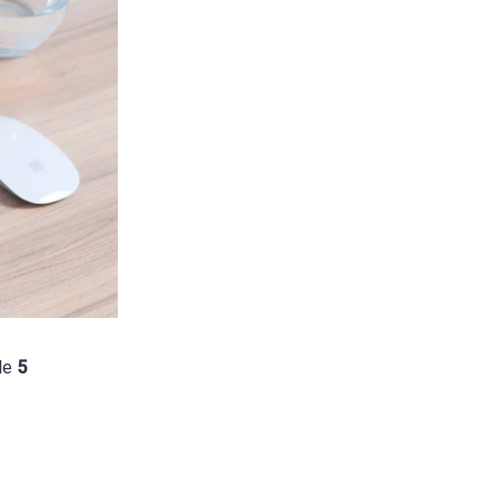
cle
5