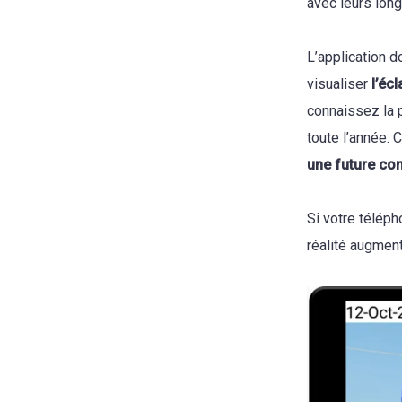
avec leurs long
L’application d
visualiser
l’éc
connaissez la p
toute l’année.
une future con
Si votre téléph
réalité augmen