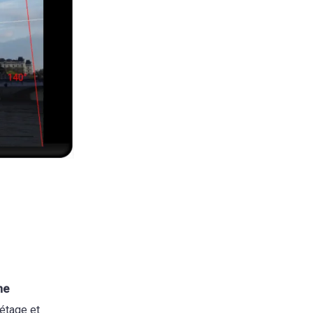
ne
 étage et