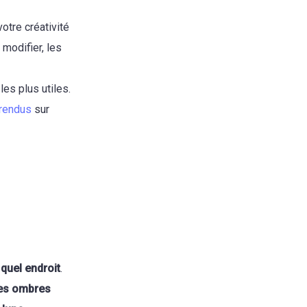
otre créativité
modifier, les
les plus utiles.
rendus
sur
 quel endroit
.
des ombres