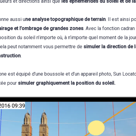
ueurs et directions ainsi que
les éphémérides du soleil et de la
onne aussi u
ne analyse topographique de terrain
. Il est ainsi 
lairage et l’ombrage de grandes zones
. Avec la fonction cadran
osition du soleil n’importe où, à n’importe quel moment de la jou
 Cela peut notamment vous permettre de
simuler la direction de 
struction
.
one est équipé d’une boussole et d’un appareil photo, Sun Locator
tée pour
simuler graphiquement la position du soleil.