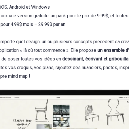
 iOS, Android et Windows
oix une version gratuite, un pack pour le prix de 9.99$, et toutes
s pour 4.99$ mois – 29.99$ par an
n’importe quel design, un ou plusieurs concepts précèdent sa cré
application « là où tout commence ». Elle propose
un ensemble d’
 de poser toutes vos idées en
dessinant, écrivant et gribouill
aites vos croquis, vos plans, rajoutez des nuanciers, photos, inspi
opre mind map !