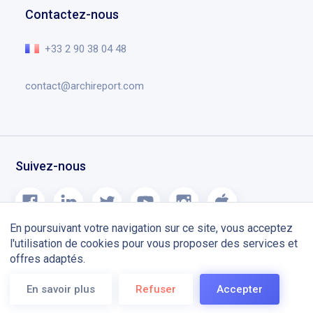
Centre d’aide
Planning chantier
Contactez-nous
Recrutement
L’essentiel en vidéo
Notes de version
+33 2 90 38 04 48
Blog
contact@archireport.com
Suivez-nous
En poursuivant votre navigation sur ce site, vous acceptez
l'utilisation de cookies pour vous proposer des services et
offres adaptés.
Mentions légales
CGU
En savoir plus
Refuser
Accepter