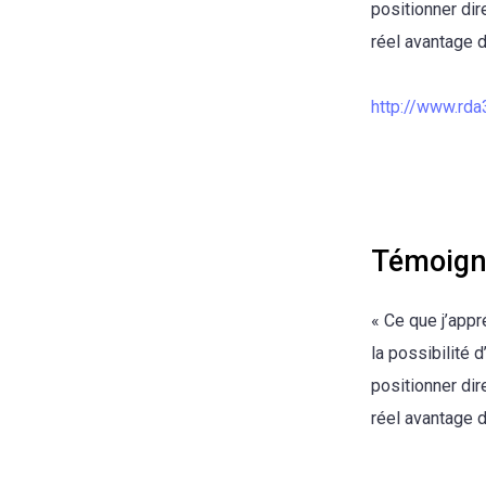
positionner di
réel avantage 
http://www.rda3
Témoign
« Ce que j’appr
la possibilité
positionner di
réel avantage d