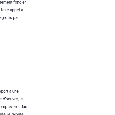
ement foncier,
faire appel à
 agréés par
pport à une
 d’oeuvre, je
 comptes-rendus
te, je rajoute