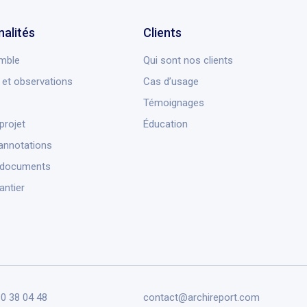
nalités
Clients
mble
Qui sont nos clients
et observations
Cas d’usage
Témoignages
projet
Éducation
annotations
 documents
antier
90 38 04 48
contact@archireport.com