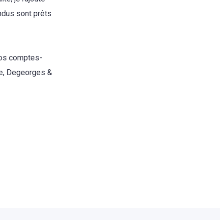
ndus sont prêts
 nos comptes-
re, Degeorges &