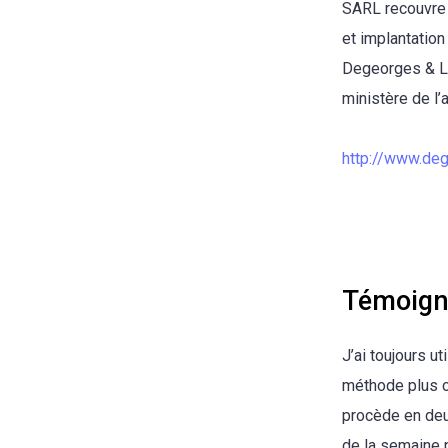
SARL recouvre 
et implantatio
Degeorges & La
ministère de l’a
http://www.de
Témoign
J’ai toujours u
méthode plus cl
procède en deu
de la semaine p