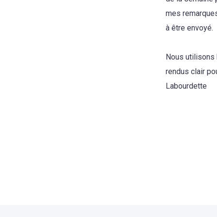
mes remarques 
à être envoyé.
Nous utilisons 
rendus clair p
Labourdette
retour à la liste des témoignages