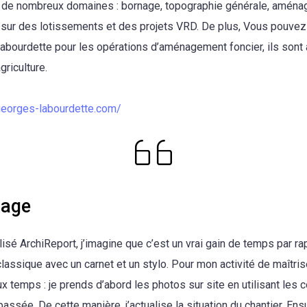
de nombreux domaines : bornage, topographie générale, aménag
n sur des lotissements et des projets VRD. De plus, Vous pouvez 
bourdette pour les opérations d’aménagement foncier, ils sont
griculture.
georges-labourdette.com/
age
tilisé ArchiReport, j’imagine que c’est un vrai gain de temps par ra
assique avec un carnet et un stylo. Pour mon activité de maîtrise
x temps : je prends d’abord les photos sur site en utilisant les
assée. De cette manière, j’actualise la situation du chantier. Ensui