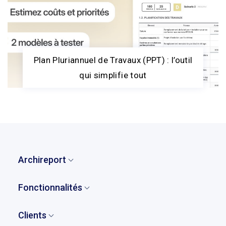
Plan Pluriannuel de Travaux (PPT) : l’outil
qui simplifie tout
Archireport
Accueil
Fonctionnalités
Qui sommes-nous ?
Vue d'ensemble
Notre histoire
Clients
Remarques et observations