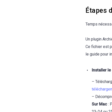
Étapes d’
Temps nécessa
Un plugin Archi
Ce fichier est
le guide pour i
Installer le
– Télécharg
télécharge
– Décompres
Sur Mac
: 
23-24 ou 25