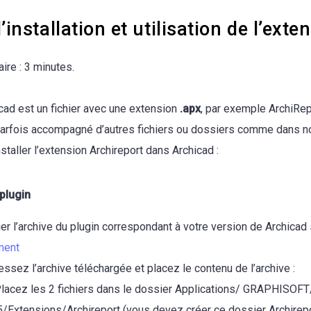
installation et utilisation de l’exten
ire :
3 minutes.
cad est un fichier avec une extension
.apx
, par exemple ArchiRe
 parfois accompagné d’autres fichiers ou dossiers comme dans no
nstaller l’extension Archireport dans Archicad :
 plugin
er l’archive du plugin correspondant à votre version de Archicad 
ment
sez l’archive téléchargée et placez le contenu de l’archive :
Placez les 2 fichiers dans le dossier Applications/ GRAPHISO
/Extensions/Archireport (vous devez créer ce dossier Archirepo