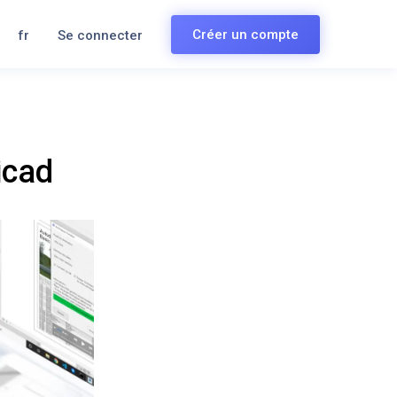
Créer un compte
fr
Se connecter
icad