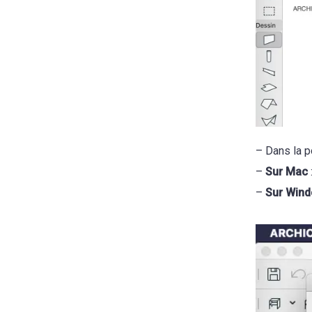
– Dans la p
–
Sur Mac
–
Sur Win