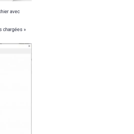
chier avec
s chargées »