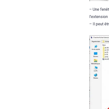
– Une fenêtr
l’extension
– Il peut ê