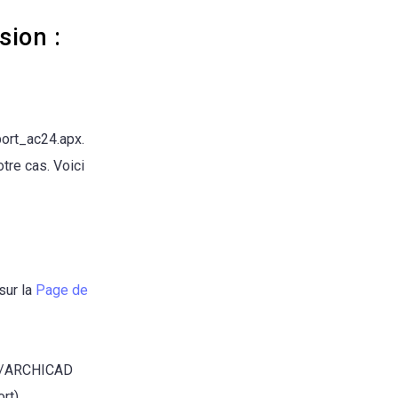
sion :
port_ac24.apx.
tre cas. Voici
sur la
Page de
FT/ARCHICAD
rt)