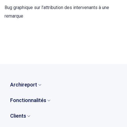
Bug graphique sur l’attribution des intervenants à une
remarque
retour à la liste des témoignages
Archireport
Accueil
Fonctionnalités
Qui sommes-nous ?
Vue d'ensemble
Notre histoire
Clients
Remarques et observations
Tarifs