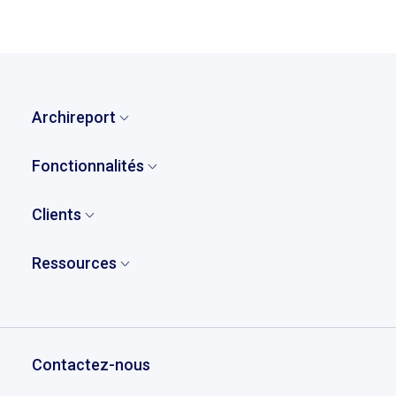
retour à la liste des témoignages
Archireport
Accueil
Fonctionnalités
Qui sommes-nous ?
Vue d'ensemble
Notre histoire
Clients
Remarques et observations
Tarifs
Qui sont nos clients
Rapports
Ressources
Partenaires
Cas d’usage
Gestion de projet
Compte-rendu de chantier
Téléchargez Archireport
Témoignages
Dessins et annotations
Chantier OPR
Demander une démo
Éducation
Gestion de documents
Contact
Centre d’aide
Contactez-nous
Planning chantier
Recrutement
L’essentiel en vidéo