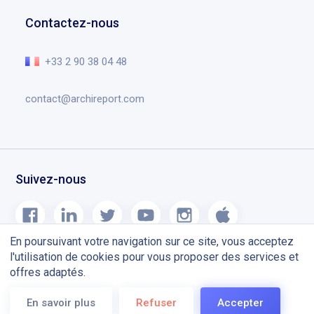
Gestion de documents
Contact
Centre d’aide
Contactez-nous
Planning chantier
Recrutement
L’essentiel en vidéo
Notes de version
+33 2 90 38 04 48
Blog
contact@archireport.com
Suivez-nous
En poursuivant votre navigation sur ce site, vous acceptez
l'utilisation de cookies pour vous proposer des services et
offres adaptés.
Mentions légales
CGU
En savoir plus
Refuser
Accepter