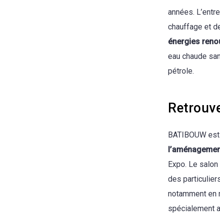
années. L’entr
chauffage et de
énergies reno
eau chaude sani
pétrole.
Retrouv
BATIBOUW est l
l’aménagemen
Expo. Le salon
des particulie
notamment en m
spécialement a