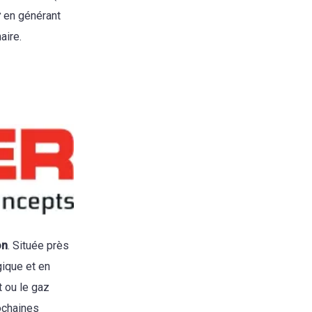
r
en générant
aire.
on
. Située près
gique et en
t ou le gaz
rochaines