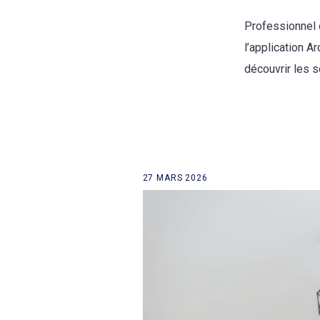
Professionnel o
l’application A
découvrir les 
27 MARS 2026
retour à la liste des news