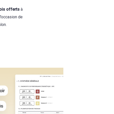
ois offerts
à
l’occasion de
lon.