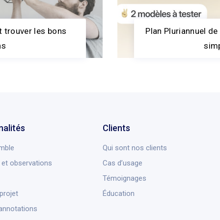
 trouver les bons
Plan Pluriannuel de 
ns
simp
nalités
Clients
mble
Qui sont nos clients
et observations
Cas d’usage
Témoignages
projet
Éducation
annotations