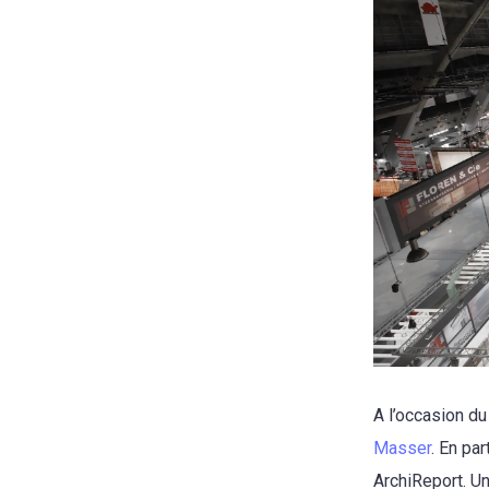
A l’occasion d
Masser
. En pa
ArchiReport. U