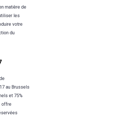
en matière de
tiliser les
oduire votre
ction du
7
de
017 au Brussels
nels et 75%
 offre
réservées