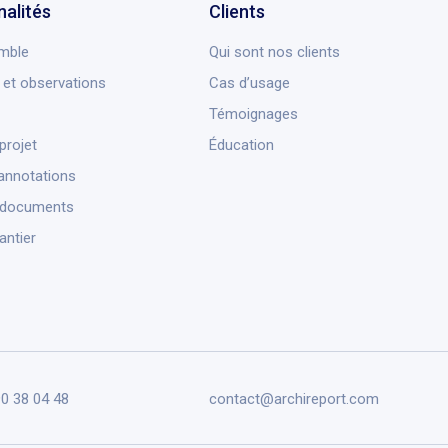
nalités
Clients
mble
Qui sont nos clients
et observations
Cas d’usage
Témoignages
projet
Éducation
annotations
 documents
antier
90 38 04 48
contact@archireport.com