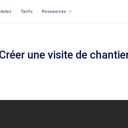
dules
Tarifs
Ressources
Créer une visite de chantie
gérez les présences, sélectionnez lots et plans puis démarrez les remar