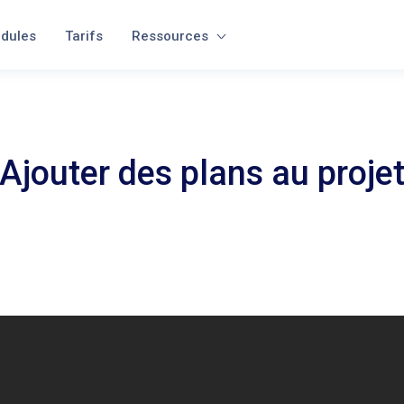
dules
Tarifs
Ressources
Ajouter des plans au proje
s remarques, vous pourrez dessiner sur ces plans et localiser les remarque