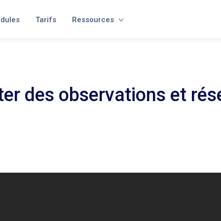
dules
Tarifs
Ressources
ter des observations et rés
ir cette fonctionnalité principale de Archireport avec l’ajout de photo