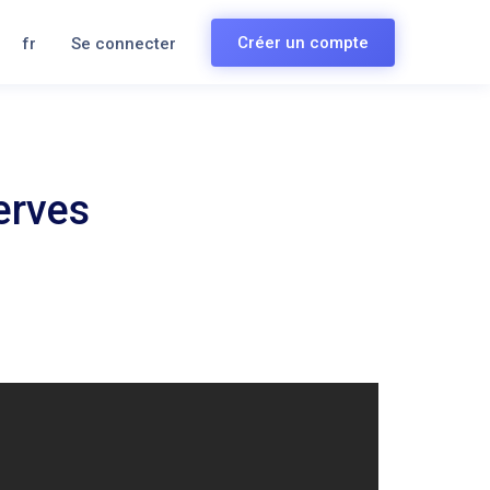
Créer un compte
fr
Se connecter
erves
s et dessins sur documents…