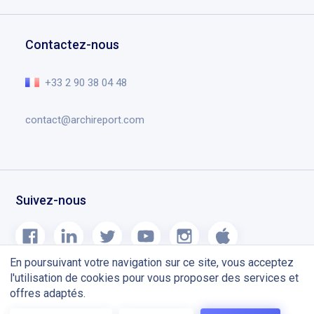
Dessins et annotations
Chantier OPR
Demander une démo
Éducation
Gestion de documents
Contact
Centre d’aide
Contactez-nous
Planning chantier
Recrutement
L’essentiel en vidéo
Notes de version
+33 2 90 38 04 48
Blog
contact@archireport.com
Suivez-nous
En poursuivant votre navigation sur ce site, vous acceptez
l'utilisation de cookies pour vous proposer des services et
offres adaptés.