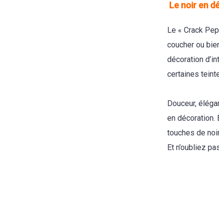
Le noir en dé
Le « Crack Pepp
coucher ou bien
décoration d’in
certaines teint
Douceur, élégan
en décoration.
touches de noir
Et n’oubliez pa