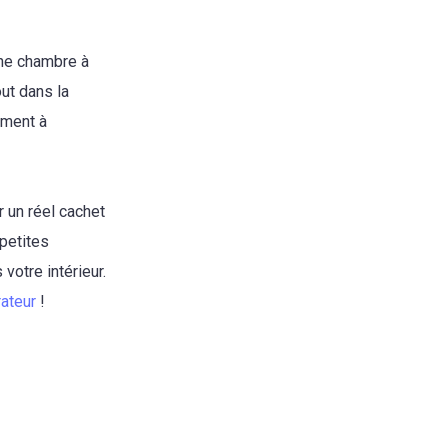
une chambre à
out dans la
ement à
r un réel cachet
petites
votre intérieur.
rateur
!