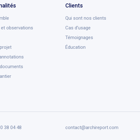
nalités
Clients
mble
Qui sont nos clients
et observations
Cas d’usage
Témoignages
projet
Éducation
annotations
 documents
antier
90 38 04 48
contact@archireport.com