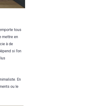
remporte tous
e mettre en
cie à de
épend si l’on
plus
nimaliste. En
éments ou le