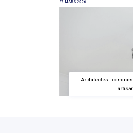
27 MARS 2026
retour à la liste des news
Architectes : comment
artisa