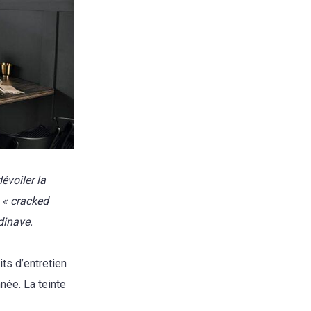
évoiler la
u « cracked
dinave.
ts d’entretien
née. La teinte