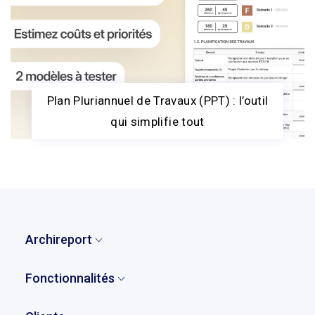
Plan Pluriannuel de Travaux (PPT) : l’outil
qui simplifie tout
Archireport
Accueil
Fonctionnalités
Qui sommes-nous ?
Vue d'ensemble
Notre histoire