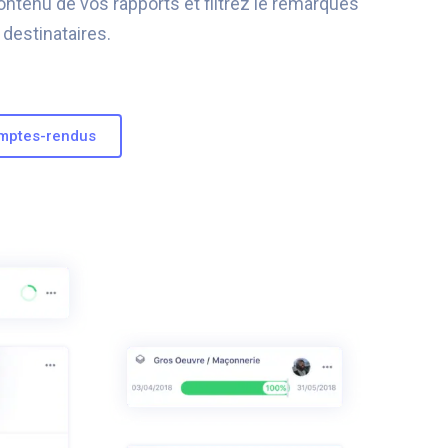
ontenu de vos rapports et filtrez le remarques
 destinataires.
comptes-rendus