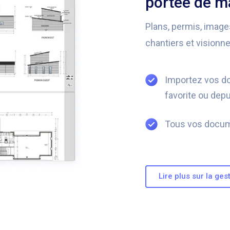
portée de m
Plans, permis, imag
chantiers et visionne
Importez vos d
favorite ou depu
Tous vos docume
Lire plus sur la ge