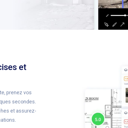
ises et
tte, prenez vos
lques secondes.
âches et assurez-
sations.