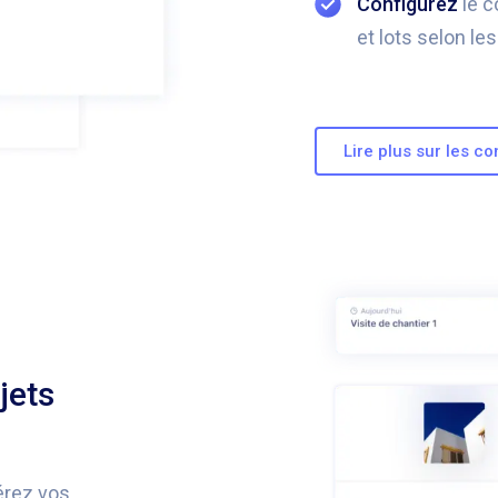
Configurez
le c
et lots selon les
Lire plus sur les 
jets
gérez vos