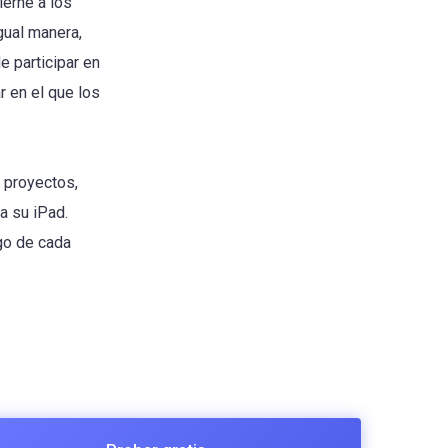
ierne a los
gual manera,
 participar en
r en el que los
e proyectos,
a su iPad.
go de cada