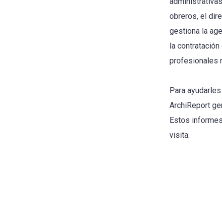
administrativas
obreros, el di
gestiona la ag
la contratación
profesionales 
Para ayudarles 
ArchiReport gen
Estos informes
visita.