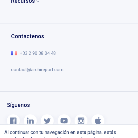
Recursos
Partners
Caso de uso
Gestión de proyecto
Contacto
Descargar Archireport
Testimonios
Dibujos y anotaciones
Solicitar una demo
Formación
Gestión de documentos
Centro de ayuda
Contactenos
Agenda de obras
Lo esencial en el vídeo
Blog
+33 2 90 38 04 48
contact@archireport.com
Síguenos
Al continuar con tu navegación en esta página, estás