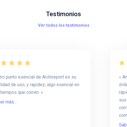
Testimonios
Ver todos los testimonios
nto esencial de Archireport es su
Antes e
 de uso, y rapidez, algo esencial en
órdenes. 
pos que corren.
rápidamen
sus fotos
s...
correspon
como Arch
Saber más