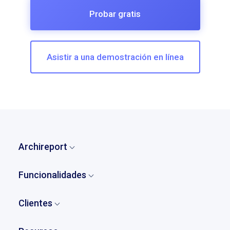
Probar gratis
Asistir a una demostración en línea
Archireport
Inicio
Funcionalidades
¿Quiénes somos?
Visión general
Nuestra historia
Clientes
Comentarios y observaciones
Tarifas
Quienes son nuestros clientes
Informes