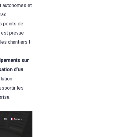
nt autonomes et
éras
s points de
n est prévue
les chantiers !
uipements sur
sation d’un
lution
essortir les
rise.