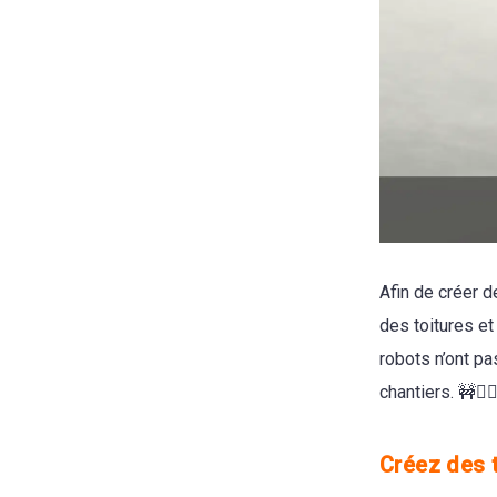
Afin de créer d
des toitures e
robots n’ont pa
chantiers. 🚧👷‍♂
Créez des 