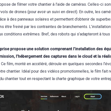
opose de filmer votre chantier à l’aide de caméras. Celles-ci so
vols de drones (pour avoir un suivi en direct). En outre, les cam
râce à des panneaux solaires et permettent d’obtenir de superbe
ans être freiné par les contraintes de branchements. L’installatio
ux conditions extrêmes. Bref, des robots qui s’adapteront à tous 
eprise propose une solution comprenant l’installation des éq
smission, l’hébergement des captures dans le cloud et la réali
. Ce film, monté en accéléré, déroule en quelques secondes l’évo
re chantier. Idéal pour des vidéos promotionnelles, le film fait r
 chantier tout en respectant la charte graphique de votre entrep