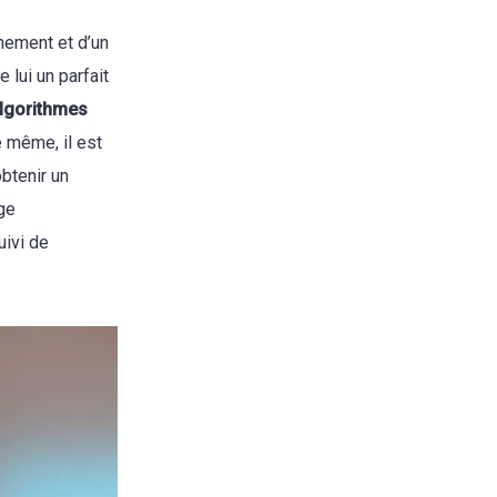
nement et d’un
 lui un parfait
algorithmes
 même, il est
btenir un
age
uivi de