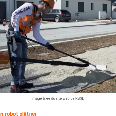
Image tirée du site web de RB3D
n robot plâtrier