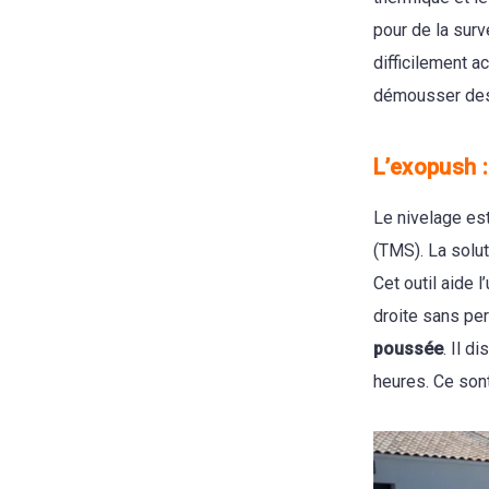
pour de la surv
difficilement a
démousser des 
L’exopush :
Le nivelage est
(TMS). La solu
Cet outil aide 
droite sans pe
poussée
. Il 
heures. Ce sont