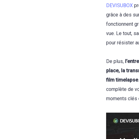
DEVISUBOX
pr
grâce à des sur
fonctionnent g
vue. Le tout, s
pour résister a
De plus,
l’entr
place, la tran
film timelapse
complète de vot
moments clés du