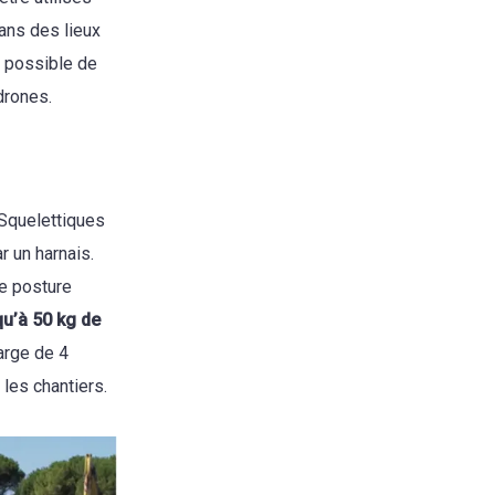
dans des lieux
i possible de
drones.
 Squelettiques
r un harnais.
ne posture
qu’à 50 kg de
arge de 4
 les chantiers.