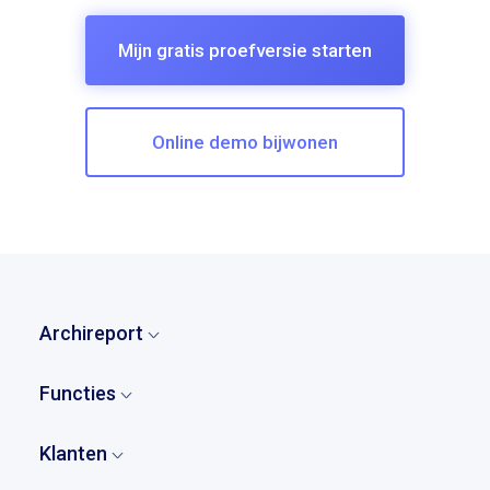
Mijn gratis proefversie starten
Online demo bijwonen
Archireport
Home
Functies
Wie zijn wij?
Overzicht
Ons verhaal
Klanten
Opmerkingen en observaties
Prijzen