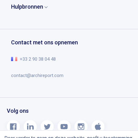
Wie zijn onze klanten?
Verslagen
Hulpbronnen
Partners
Case studies
Projectmanagement
Contact
Archireport downloaden
Getuigenissen
Schetsen en aantekeningen
Vraag een demo
Studentenaanbod
Documentmanagement
Help centrum
Contact met ons opnemen
Planning chantier
De essentie in video
Blog
+33 2 90 38 04 48
contact@archireport.com
Volg ons