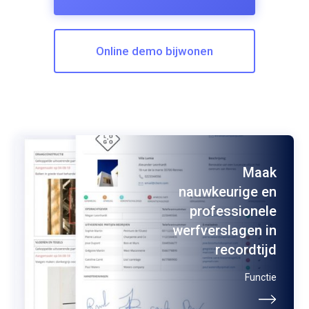
Online demo bijwonen
Maak
nauwkeurige en
professionele
werfverslagen in
recordtijd
Functie