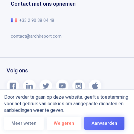
Contact met ons opnemen
Planning chantier
De essentie in video
Blog
+33 2 90 38 04 48
contact@archireport.com
Volg ons
Door verder te gaan op deze website, geeft u toestemming
voor het gebruik van cookies om aangepaste diensten en
aanbiedingen weer te geven.
Mentions légales
CGU
Meer weten
Weigeren
Aanvaarden