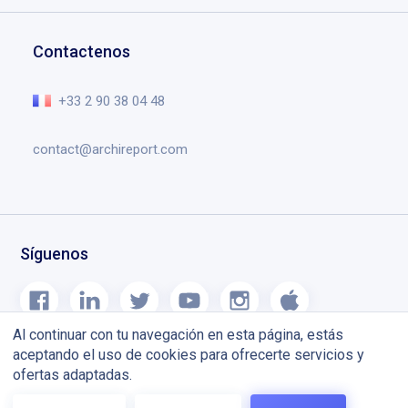
Solicitar una demo
Formación
Gestión de documentos
Centro de ayuda
Contactenos
Agenda de obras
Lo esencial en el vídeo
Blog
+33 2 90 38 04 48
contact@archireport.com
Síguenos
Al continuar con tu navegación en esta página, estás
aceptando el uso de cookies para ofrecerte servicios y
ofertas adaptadas.
Términos y
Aviso