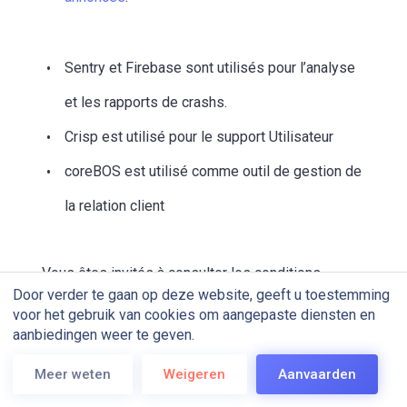
Sentry et Firebase sont utilisés pour l’analyse
et les rapports de crashs.
Crisp est utilisé pour le support Utilisateur
coreBOS est utilisé comme outil de gestion de
la relation client
Vous êtes invités à consulter les conditions
Door verder te gaan op deze website, geeft u toestemming
d’utilisation de chacun de ces outils sur les sites
voor het gebruik van cookies om aangepaste diensten en
internets de chacun d’eux.
aanbiedingen weer te geven.
Meer weten
Weigeren
Aanvaarden
14 – Sous-traitance du traitement des