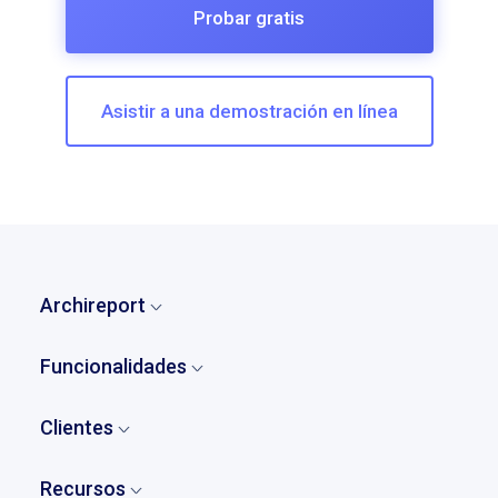
Probar gratis
Asistir a una demostración en línea
Archireport
Inicio
Funcionalidades
¿Quiénes somos?
Visión general
Nuestra historia
Clientes
Comentarios y observaciones
Tarifas
Quienes son nuestros clientes
Informes
Recursos
Partners