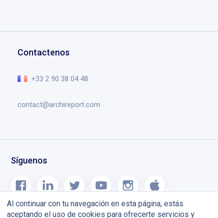
Caso de uso
Gestión de proyecto
Contacto
Descargar Archireport
Testimonios
Dibujos y anotaciones
Solicitar una demo
Formación
Gestión de documentos
Centro de ayuda
Contactenos
Agenda de obras
Lo esencial en el vídeo
Blog
+33 2 90 38 04 48
contact@archireport.com
Síguenos
Al continuar con tu navegación en esta página, estás
aceptando el uso de cookies para ofrecerte servicios y