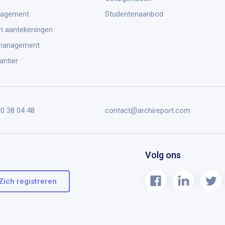
nagement
Studentenaanbod
n aantekeningen
management
antier
90 38 04 48
contact@archireport.com
Volg ons