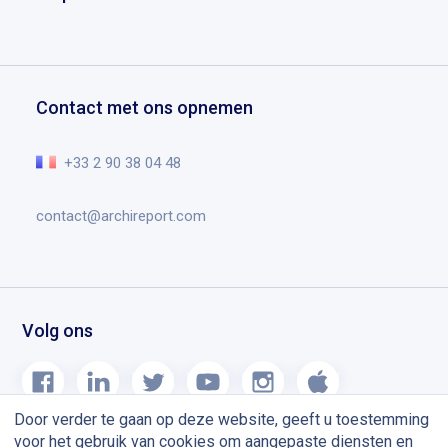
Case studies
Projectmanagement
Contact
Archireport downloaden
Getuigenissen
Schetsen en aantekeningen
Vraag een demo
Studentenaanbod
Documentmanagement
Help centrum
Contact met ons opnemen
Planning chantier
De essentie in video
Blog
+33 2 90 38 04 48
contact@archireport.com
Volg ons
Door verder te gaan op deze website, geeft u toestemming
voor het gebruik van cookies om aangepaste diensten en