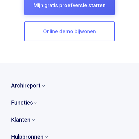
Mijn gratis proefversie starten
Online demo bijwonen
Archireport
Home
Functies
Wie zijn wij?
Overzicht
Ons verhaal
Klanten
Opmerkingen en observaties
Prijzen
Wie zijn onze klanten?
Verslagen
Hulpbronnen
Partners