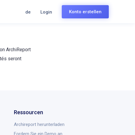
Konto erstellen
de
Login
ion ArchiReport
ités seront
Ressourcen
Archireport herunterladen
Fordern Sie ein Demo an