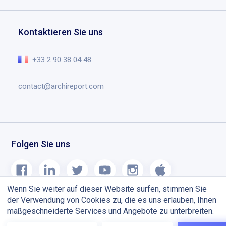
Zeichnungen und Anmerkungen
Fordern Sie ein Demo an
Bildung
Dokumentenverwaltung
Help Center
Kontaktieren Sie uns
Planning chantier
Das Wesentliche im Video
Blog
+33 2 90 38 04 48
contact@archireport.com
Folgen Sie uns
Wenn Sie weiter auf dieser Website surfen, stimmen Sie
der Verwendung von Cookies zu, die es uns erlauben, Ihnen
maßgeschneiderte Services und Angebote zu unterbreiten.
Allgemeine